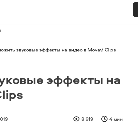
и
ложить звуковые эффекты на видео в Movavi Clips
вуковые эффекты на
lips
2019
8 919
4 мин