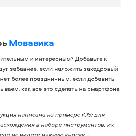
рь
Мовавика
зительным и интересным? Добавьте к
дут забавнее, если наложить закадровый
анет более праздничным, если добавить
ываем, как все это сделать на смартфоне
укция написана на примере iOS; для
расхождения в наборе инструментов, их
сли не видите нужную кнопку –