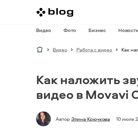
Видео
Фото
Бизнес
Новост
Видео
Работа с видео
Как на
Как наложить з
видео в Movavi C
Автор
Элина Крючкова
10 июля 