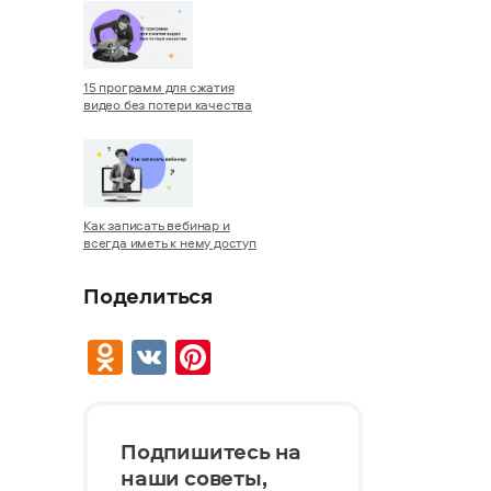
15 программ для сжатия
видео без потери качества
Как записать вебинар и
всегда иметь к нему доступ
Поделиться
Odnoklassniki
VK
Pinterest
Подпишитесь на
наши советы,