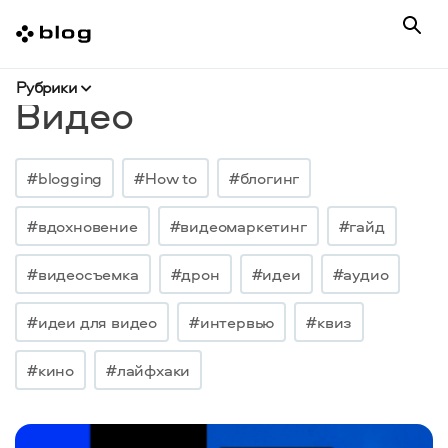
Рубрики
Видео
#blogging
#How to
#блогинг
#вдохновение
#видеомаркетинг
#гайд
#видеосъемка
#дрон
#идеи
#аудио
#идеи для видео
#интервью
#квиз
#кино
#лайфхаки