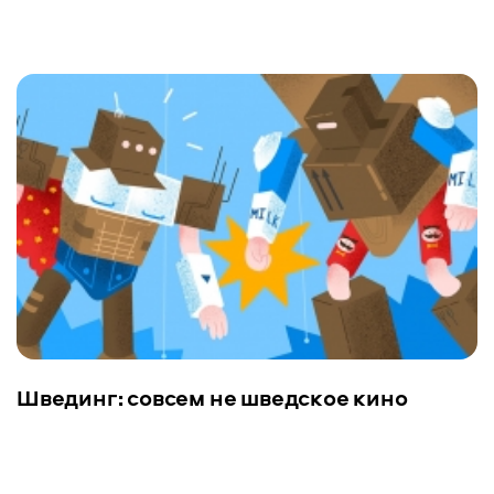
Швединг: совсем не шведское кино