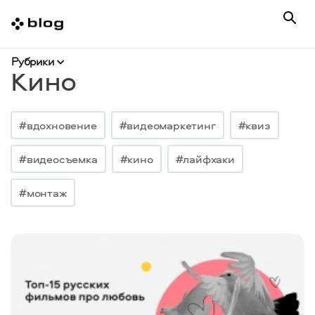
Рубрики
Кино
#вдохновение
#видеомаркетинг
#квиз
#видеосъемка
#кино
#лайфхаки
#монтаж