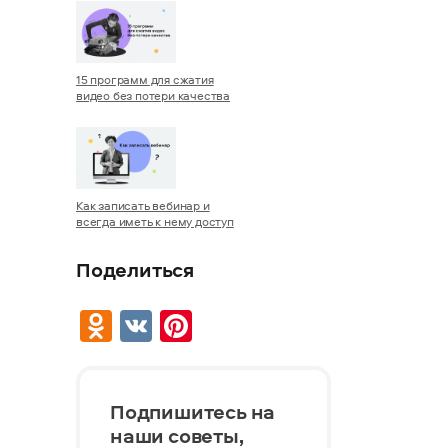
15 программ для сжатия
видео без потери качества
Как записать вебинар и
всегда иметь к нему доступ
Поделиться
Odnoklassniki
VK
Pinterest
Подпишитесь на
наши советы,