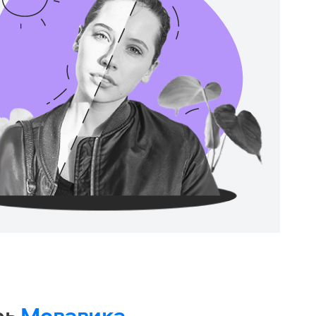
рь
Мовавика