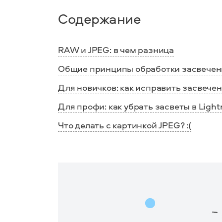
Содержание
RAW и JPEG: в чем разница
Общие принципы обработки засвече
Для новичков: как исправить засвече
Для профи: как убрать засветы в Ligh
Что делать с картинкой JPEG? :(