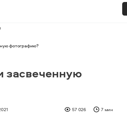
и
нную фотографию?
и засвеченную
2021
57 026
7 мин