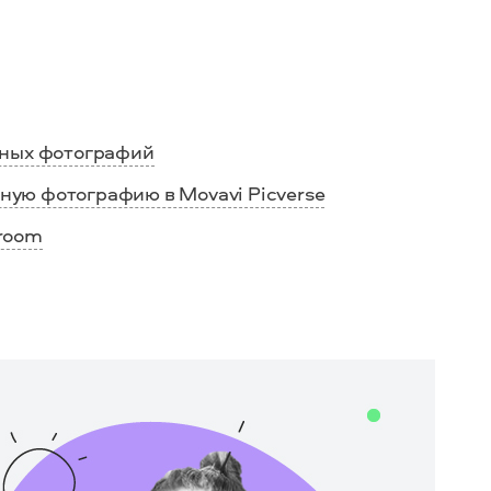
нных фотографий
нную фотографию в Movavi Picverse
troom