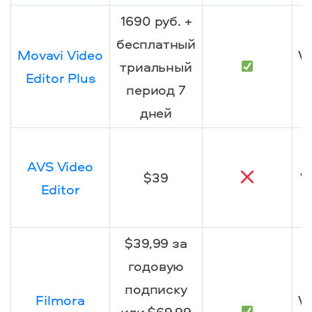
1690 руб. +
бесплатный
Movavi Video
W
триальный
Editor Plus
период 7
дней
AVS Video
$39
W
Editor
$39,99 за
годовую
подписку
Filmora
W
или $69,99