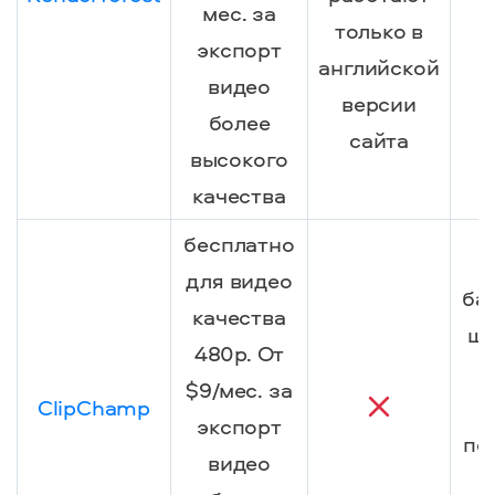
мес. за
б
только в
экспорт
т
английской
видео
версии
более
сайта
высокого
качества
бесплатно
для видео
ба
качества
ша
480p. От
$9/мес. за
ClipChamp
экспорт
по
видео
б