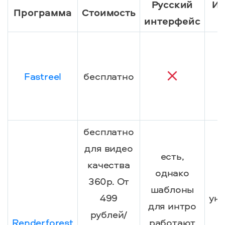
Русский
Ин
Программа
Стоимость
интерфейс
Fastreel
бесплатно
бесплатно
для видео
есть,
качества
однако
360p. От
шаблоны
499
ун
для интро
рублей/
Renderforest
работают