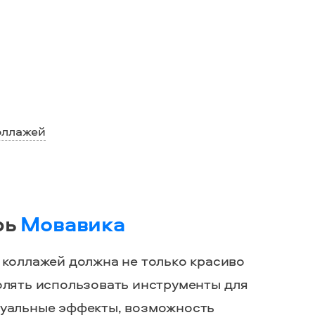
оллажей
рь
Мовавика
 коллажей
должна не только красиво
волять использовать
инструменты
для
зуальные эффекты, возможность