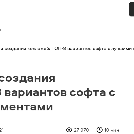
и
я создания коллажей: ТОП-8 вариантов софта с лучшими
создания
 вариантов софта с
ументами
21
27 970
10 мин