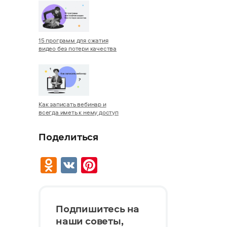
15 программ для сжатия
видео без потери качества
Как записать вебинар и
всегда иметь к нему доступ
Поделиться
Odnoklassniki
VK
Pinterest
Подпишитесь на
наши советы,