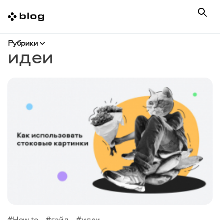
Рубрики
идеи
#How to
#гайд
#идеи