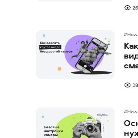
26
#How 
Ка
вид
см
28
#How 
Ос
ну