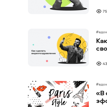
75
#вдо
Ка
св
43
#вдо
«В 
эфф