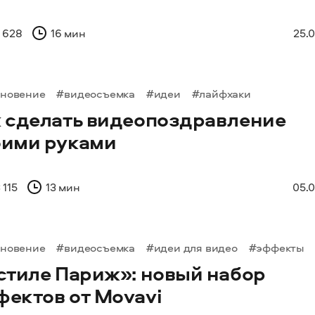
 628
16 мин
25.0
хновение
#видеосъемка
#идеи
#лайфхаки
к сделать видеопоздравление
оими руками
 115
13 мин
05.0
хновение
#видеосъемка
#идеи для видео
#эффекты
стиле Париж»: новый набор
ектов от Movavi