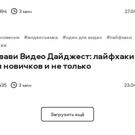
394
3 мин
27.0
хновение
#видеосъемка
#идеи для видео
#лайфхаки
таж
вави Видео Дайджест: лайфхаки
 новичков и не только
435
3 мин
23.0
Загрузить ещё