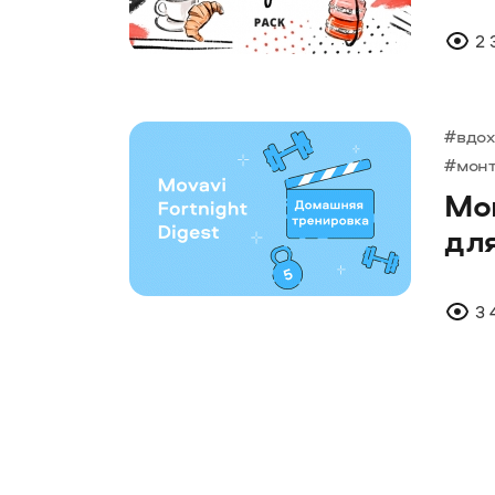
2 
#вдо
#мон
Мо
для
3 