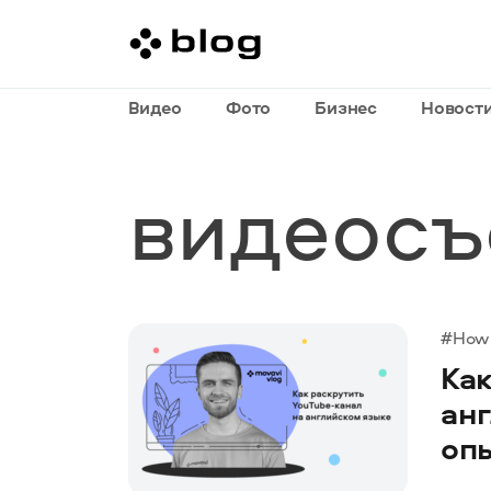
Видео
Фото
Бизнес
Новост
видеосъ
#How 
Как
анг
оп