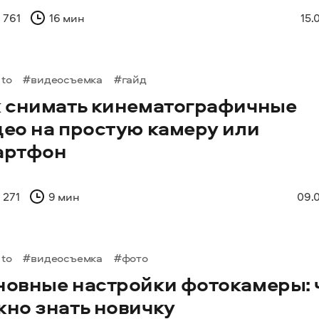
 761
16 мин
15.
to
#видеосъемка
#гайд
к снимать кинематографичные
ео на простую камеру или
артфон
 271
9 мин
09.0
to
#видеосъемка
#фото
новные настройки фотокамеры: 
жно знать новичку